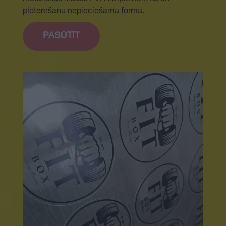
ploterēšanu nepieciešamā formā.
PASŪTĪT