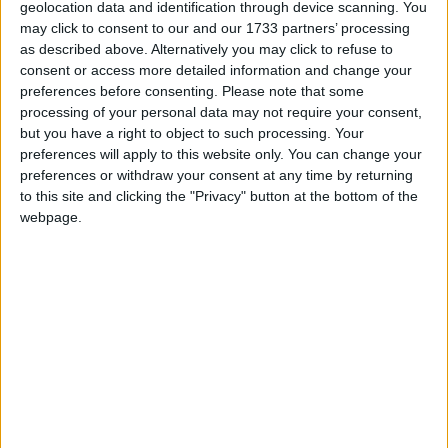
geolocation data and identification through device scanning. You
noņemama.
may click to consent to our and our 1733 partners’ processing
as described above. Alternatively you may click to refuse to
Glancētas un matētas biznesa klases līmplēves ir
consent or access more detailed information and change your
lietojamas trīs gadus. Ir izmantojamas
preferences before consenting.
Please note that some
automašīnām (tikai līdzenām virsmām), bet neder
processing of your personal data may not require your consent,
laivām. Līme ir viegli noņemama. Šajā klasē ir arī
but you have a right to object to such processing. Your
preferences will apply to this website only. You can change your
plēves ar ļoti stipru līmi, kas turas pie ne pārāk
preferences or withdraw your consent at any time by returning
līdzenām virsmām, tātad uzlīmēšana prasa īpašu
to this site and clicking the "Privacy" button at the bottom of the
rūpību (kļūdīties nedrīkst nemaz) un noņemt būs
webpage.
ļoti problemātiski. Ir arī plēves ar pretburbuļu
tehnoloģiju un ļoti stipru līmi, tātad uzlīmēt ir
vieglāk, bet noņemt tāpat būs problemātiski.
Īpaši ilgi lietojamu līmplēvju klase ir izmantojama
5-7 gadus. Paredzēta
automašīnām
un laivām. Ir
pretburbuļu tehnoloģija
ar gaisa aizvades
kanāliem līmes kārtā. Līme aktivizējas ar
spiedienu, tātad var ilgi likt klāt un piemērīt pirms
pielīmēšanas. Plēve stiepjas, tātad ir piemērota