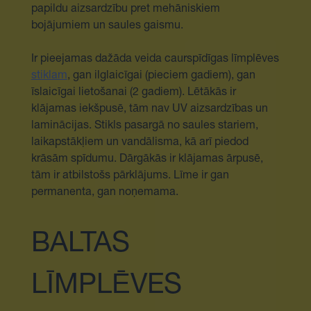
papildu aizsardzību pret mehāniskiem
bojājumiem un saules gaismu.
Ir pieejamas dažāda veida caurspīdīgas līmplēves
stiklam
, gan ilglaicīgai (pieciem gadiem), gan
īslaicīgai lietošanai (2 gadiem). Lētākās ir
klājamas iekšpusē, tām nav UV aizsardzības un
laminācijas. Stikls pasargā no saules stariem,
laikapstākļiem un vandālisma, kā arī piedod
krāsām spīdumu. Dārgākās ir klājamas ārpusē,
tām ir atbilstošs pārklājums. Līme ir gan
permanenta, gan noņemama.
BALTAS
LĪMPLĒVES