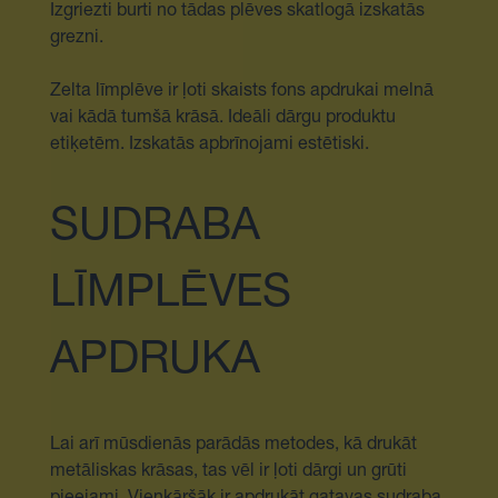
Izgriezti burti no tādas plēves skatlogā izskatās
grezni.
Zelta līmplēve ir ļoti skaists fons apdrukai melnā
vai kādā tumšā krāsā. Ideāli dārgu produktu
etiķetēm. Izskatās apbrīnojami estētiski.
SUDRABA
LĪMPLĒVES
APDRUKA
Lai arī mūsdienās parādās metodes, kā drukāt
metāliskas krāsas, tas vēl ir ļoti dārgi un grūti