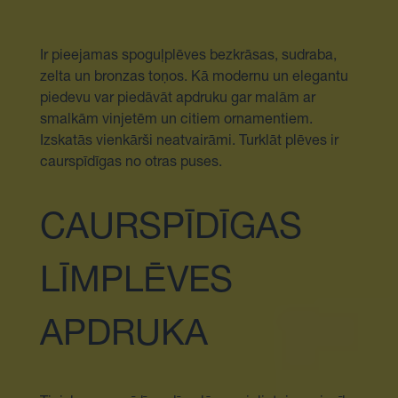
Ir pieejamas spoguļplēves bezkrāsas, sudraba,
zelta un bronzas toņos. Kā modernu un elegantu
piedevu var piedāvāt apdruku gar malām ar
smalkām vinjetēm un citiem ornamentiem.
Izskatās vienkārši neatvairāmi. Turklāt plēves ir
caurspīdīgas no otras puses.
CAURSPĪDĪGAS
LĪMPLĒVES
APDRUKA