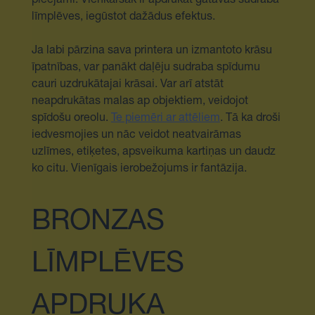
pieejami. Vienkāršāk ir apdrukāt gatavas sudraba
līmplēves, iegūstot dažādus efektus.
Ja labi pārzina sava printera un izmantoto krāsu
īpatnības, var panākt daļēju sudraba spīdumu
cauri uzdrukātajai krāsai. Var arī atstāt
neapdrukātas malas ap objektiem, veidojot
spīdošu oreolu.
Te piemēri ar attēliem
. Tā ka droši
iedvesmojies un nāc veidot neatvairāmas
uzlīmes, etiķetes, apsveikuma kartiņas un daudz
ko citu. Vienīgais ierobežojums ir fantāzija.
BRONZAS
LĪMPLĒVES
APDRUKA