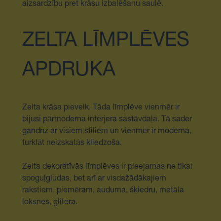
aizsardzību pret krāsu izbalēšanu saulē.
ZELTA LĪMPLĒVES
APDRUKA
Zelta krāsa pievelk. Tāda līmplēve vienmēr ir
bijusi pārmoderna interjera sastāvdaļa. Tā sader
gandrīz ar visiem stiliem un vienmēr ir moderna,
turklāt neizskatās kliedzoša.
Zelta dekoratīvās līmplēves ir pieejamas ne tikai
spoguļgludas, bet arī ar visdažādākajiem
rakstiem, piemēram, auduma, šķiedru, metāla
loksnes, glitera.