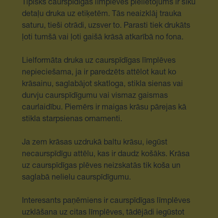
Tipisks caurspīdīgas līmplēves pielietojums ir sīku
detaļu druka uz etiķetēm. Tās neaizklāj trauka
saturu, tieši otrādi, uzsver to. Parasti tiek drukāts
ļoti tumšā vai ļoti gaišā krāsā atkarībā no fona.
Lielformāta druka uz caurspīdīgas līmplēves
nepieciešama, ja ir paredzēts attēlot kaut ko
krāsainu, saglabājot skatloga, stikla sienas vai
durvju caurspīdīgumu vai vismaz gaismas
caurlaidību. Piemērs ir maigas krāsu pārejas kā
stikla starpsienas ornamenti.
Ja zem krāsas uzdrukā baltu krāsu, iegūst
necaurspīdīgu attēlu, kas ir daudz košāks. Krāsa
uz caurspīdīgas plēves neizskatās tik koša un
saglabā nelielu caurspīdīgumu.
Interesants paņēmiens ir caurspīdīgas līmplēves
uzklāšana uz citas līmplēves, tādējādi iegūstot