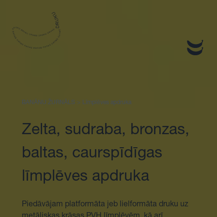
Sākums
BANĀNU ŽURNĀLS
>
Līmplēves apdruka
Zelta, sudraba, bronzas,
baltas, caurspīdīgas
līmplēves apdruka
Piedāvājam platformāta jeb lielformāta druku uz
metāliskas krāsas PVH līmplēvēm, kā arī