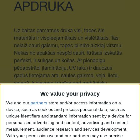
APDRUKA
Uz baltas pamatnes drukā visi, tāpēc šis
materiāls ir vispieejamākais un vislētākais. Tas
nelaiž cauri gaismu, tāpēc pilnībā aizklāj virsmu.
Nekas no apakšas nespīd cauri. Krāsas izskatās
perfekti, ir sulīgas un košas. Ar pienācīgu
pēcapstrādi (lamināciju, UV laku) ir daudzus
gadus lietojama ārā, saules gaismā, vējā, lietū,
sniegā. Ir diezgan izturīga pret mehānisku
iedarbību. Vēl ilgāk kalpo telpās. Tādu plēvi
We value your privacy
izmanto gandrīz visās industrijas, biznesa un
We and our
partners
store and/or access information on a
ikdienas dzīves jomās.
device, such as cookies and process personal data, such as
unique identifiers and standard information sent by a device for
Ir glancētas ekonomiskās klases līmplēves neilgai
personalised advertising and content, advertising and content
lietošanai (viens gads). Šīs plēves neder
measurement, audience research and services development.
With your permission we and our partners may use precise
automašīnām un laivām. Līme ir viegli