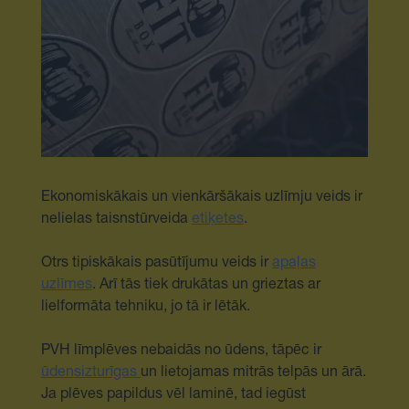
Ekonomiskākais un vienkāršākais uzlīmju veids ir
nelielas taisnstūrveida
etiķetes
.
Otrs tipiskākais pasūtījumu veids ir
apaļas
uzlīmes
. Arī tās tiek drukātas un grieztas ar
lielformāta tehniku, jo tā ir lētāk.
PVH līmplēves nebaidās no ūdens, tāpēc ir
ūdensizturīgas
un lietojamas mitrās telpās un ārā.
Ja plēves papildus vēl laminē, tad iegūst