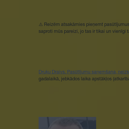
⚠️ Reizēm atsakāmies pieņemt pasūtījumus, i
saproti mūs pareizi, jo tas ir tikai un vienīgi 
Druku Draivs. Pasūtījumu saņemšana, neizk
gadalaikā, jebkādos laika apstākļos (atkarīb