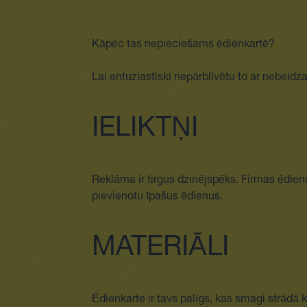
Kāpēc tas nepieciešams ēdienkartē?
Lai entuziastiski nepārblīvētu to ar nebeidza
IELIKTŅI
Reklāma ir tirgus dzinējspēks. Firmas ēdien
pievienotu īpašus ēdienus.
MATERIĀLI
Ēdienkarte ir tavs palīgs, kas smagi strādā k