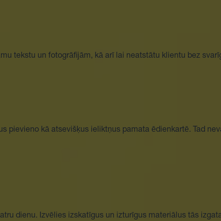
mu tekstu un fotogrāfijām, kā arī lai neatstātu klientu bez svar
us pievieno kā atsevišķus ieliktņus pamata ēdienkartē. Tad neva
atru dienu. Izvēlies izskatīgus un izturīgus materiālus tās izga