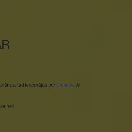
AR
 banānus, tad iedomājas par
Druku.lv
. Ja
zaineri.