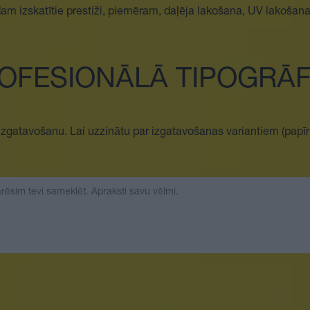
m izskatītie prestiži, piemēram, daļēja lakošana, UV lakošana, 
OFESIONĀLĀ TIPOGRĀF
a izgatavošanu. Lai uzzinātu par izgatavošanas variantiem (pap