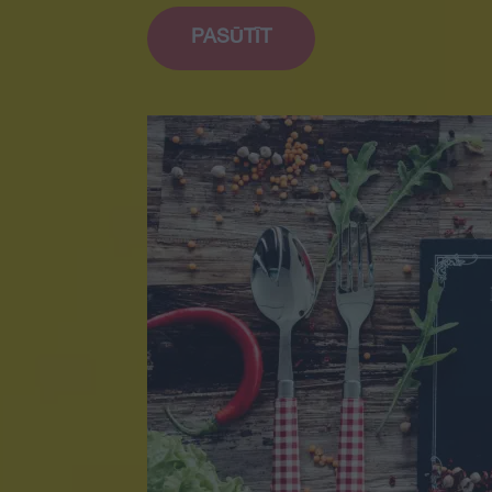
PASŪTĪT