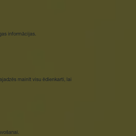
īgas informācijas.
jadzēs mainīt visu ēdienkarti, lai
tavošanai.