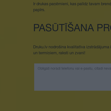
Ir drukas paņēmieni, kas palīdz tavam brenda
papīrs.
PASŪTĪŠANA PR
Druku.lv nodrošina kvalitatīva izstrādājum
un termiņiem, raksti un zvani!