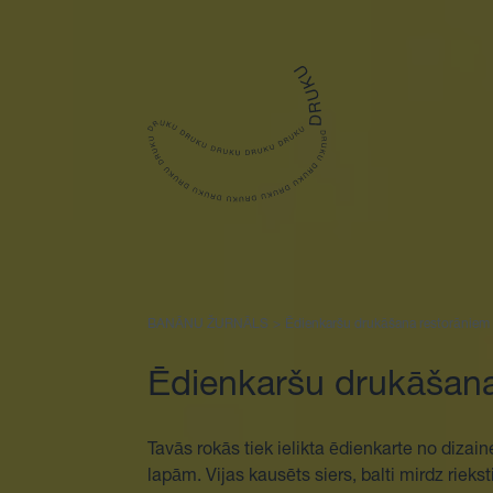
Sākums
BANĀNU ŽURNĀLS
>
Ēdienkaršu drukāšana restorāniem
Ēdienkaršu drukāšana
Tavās rokās tiek ielikta ēdienkarte no dizai
lapām. Vijas kausēts siers, balti mirdz riek