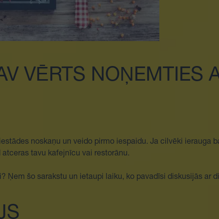
NAV VĒRTS NOŅEMTIES 
as iestādes noskaņu un veido pirmo iespaidu. Ja cilvēki ierauga
d atceras tavu kafejnīcu vai restorānu.
? Ņem šo sarakstu un ietaupi laiku, ko pavadīsi diskusijās ar di
JS