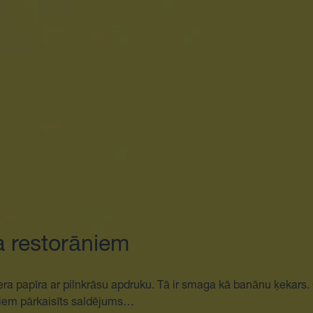
 restorāniem
nera papīra ar pilnkrāsu apdruku. Tā ir smaga kā banānu ķekars.
stiem pārkaisīts saldējums…