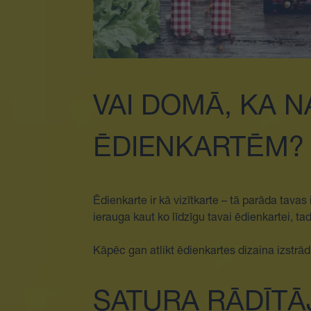
VAI DOMĀ, KA 
ĒDIENKARTĒM?
Ēdienkarte ir kā vizītkarte – tā parāda tav
ierauga kaut ko līdzīgu tavai ēdienkartei, ta
Kāpēc gan atlikt ēdienkartes dizaina izstrādi
SATURA RĀDĪTĀ