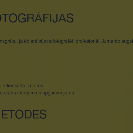
FOTOGRĀFIJAS
nsgrēku, ja ēdieni būs nofotografēti profesionāli. Izmanto augst
i ēdienkarte izceltos.
restorāna interjeru un apgaismojumu.
METODES