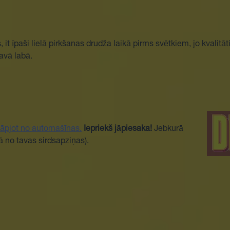
t īpaši lielā pirkšanas drudža laikā pirms svētkiem, jo kvalit
tavā labā.
āpjot no automašīnas.
Iepriekš jāpiesaka!
Jebkurā
ā no tavas sirdsapziņas).