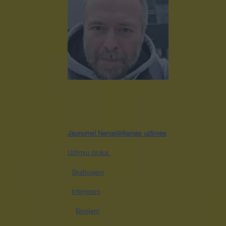
Jaunums! Nenoplēšamas uzlīmes
Uzlīmju druka:
Skatlogiem
Interjeram
Birojiem