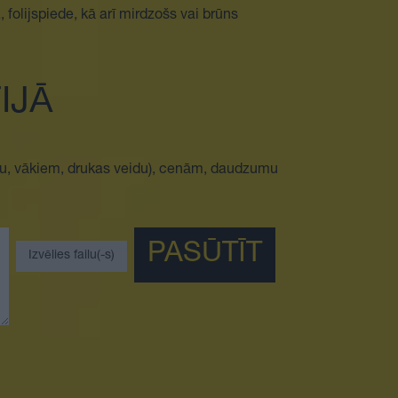
folijspiede, kā arī mirdzošs vai brūns
IJĀ
īru, vākiem, drukas veidu), cenām, daudzumu