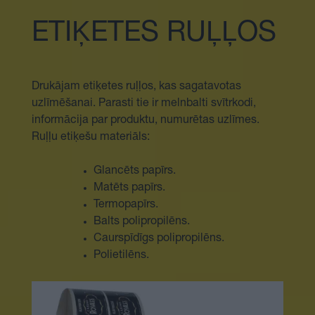
ETIĶETES RUĻĻOS
Drukājam etiķetes ruļļos, kas sagatavotas
uzlīmēšanai. Parasti tie ir melnbalti svītrkodi,
informācija par produktu, numurētas uzlīmes.
Ruļļu etiķešu materiāls:
Glancēts papīrs.
Matēts papīrs.
Termopapīrs.
Balts polipropilēns.
Caurspīdīgs polipropilēns.
Polietilēns.