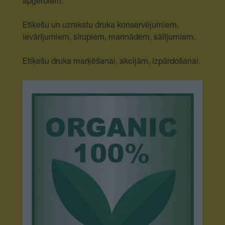
apģērbiem.
Etiķešu un uzrakstu druka konservējumiem,
ievārījumiem, sīrupiem, marinādēm, sālījumiem.
Etiķešu druka marķēšanai, akcijām, izpārdošanai.