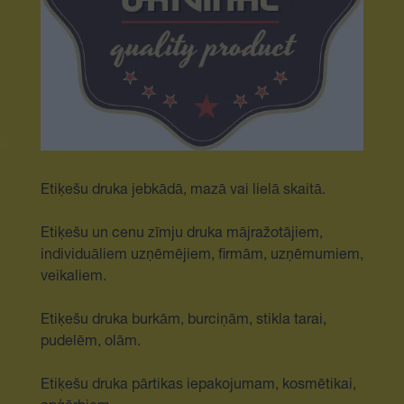
Etiķešu druka jebkādā, mazā vai lielā skaitā.
Etiķešu un cenu zīmju druka mājražotājiem,
individuāliem uzņēmējiem, firmām, uzņēmumiem,
veikaliem.
Etiķešu druka burkām, burciņām, stikla tarai,
pudelēm, olām.
Etiķešu druka pārtikas iepakojumam, kosmētikai,