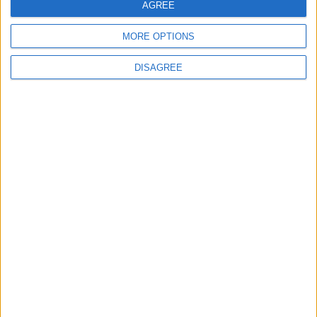
AGREE
MORE OPTIONS
⚠️ Reizēm atsakāmies pieņemt pasūtījumus, it
DISAGREE
īpaši lielā pirkšanas drudža laikā pirms svētkiem,
jo kvalitāti vērtējam augstāk par apjomu. Ceram,
ka saproti mūs pareizi, jo tas ir tikai un vienīgi
tavā labā.
Druku Draivs. Pasūtījumu
saņemšana, neizkāpjot no
automašīnas.
Iepriekš jāpiesaka!
Jebkurā gadalaikā, jebkādos
laika apstākļos (atkarībā no tavas
sirdsapziņas).