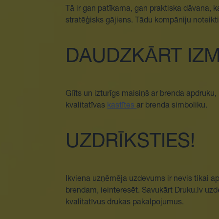
Tā ir gan patīkama, gan praktiska dāvana, ka
stratēģisks gājiens. Tādu kompāniju noteikt
DAUDZKĀRT IZ
Glīts un izturīgs maisiņš ar brenda apdruku, 
kvalitatīvas
kastītes
ar brenda simboliku.
UZDRĪKSTIES!
Ikviena uzņēmēja uzdevums ir nevis tikai aps
brendam, ieinteresēt. Savukārt Druku.lv uzdev
kvalitatīvus drukas pakalpojumus.