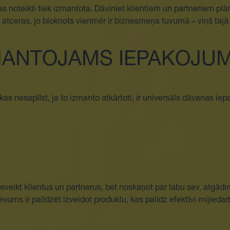
s noteikti tiek izmantota. Dāviniet klientiem un partneriem plāno
i atceras, jo bloknots vienmēr ir biznesmeņa tuvumā – viņš taj
MANTOJAMS IEPAKOJU
kas nesaplīst, ja to izmanto atkārtoti, ir universāls dāvanas ie
veikt klientus un partnerus, bet noskaņot par labu sev, atgādinā
ums ir palīdzēt izveidot produktu, kas palīdz efektīvi mijiedarb