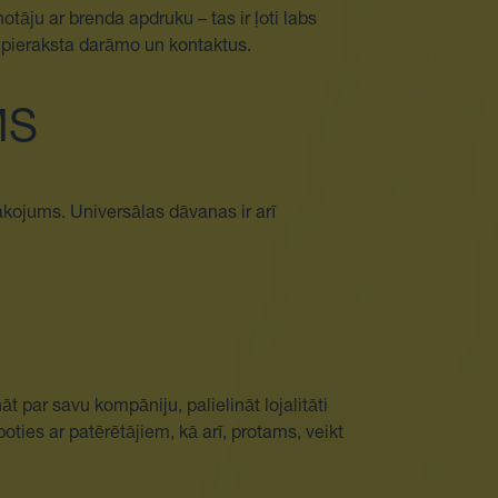
tāju ar brenda apdruku – tas ir ļoti labs
ā pieraksta darāmo un kontaktus.
MS
pakojums. Universālas dāvanas ir arī
t par savu kompāniju, palielināt lojalitāti
oties ar patērētājiem, kā arī, protams, veikt