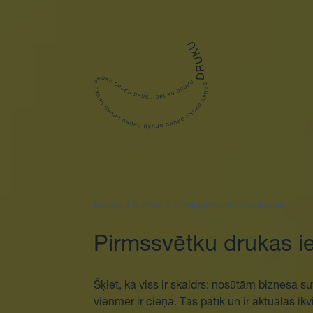
Sākums
BANĀNU ŽURNĀLS
>
Poligrāfiski ražotas dāvanas
Pirmssvētku drukas ie
Šķiet, ka viss ir skaidrs: nosūtām biznesa s
vienmēr ir cieņā. Tās patīk un ir aktuālas i