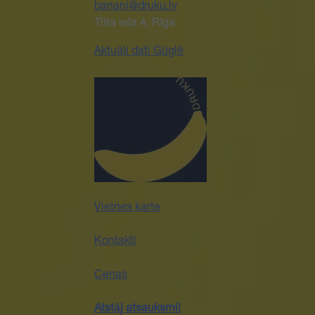
banani@druku.lv
Tilta iela 4, Rīga
Aktuāli dati Gūglē
Vietnes karte
Kontakti
Cenas
Atstāj atsauksmi!