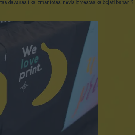
žotās dāvanas tiks izmantotas, nevis izmestas kā bojāti banāni?