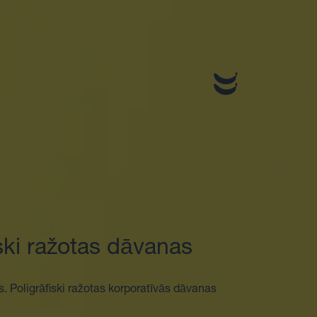
ski ražotas dāvanas
. Poligrāfiski ražotas korporatīvās dāvanas