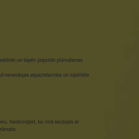
praktiski un tāpēc populāri plānošanas
tad neveidojas atpazīstamība un lojalitāte.
eku. Nedomājiet, ka viņš sauļojas ar
grāmata.