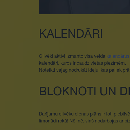
KALENDĀRI
Cilvēki aktīvi izmanto visa veida
kalendāru
kalendāri, kuros ir daudz vietas piezīmēm.
Noteikti vajag nodrukāt ideju, kas paliek prā
BLOKNOTI UN 
Darījumu cilvēku dienas plāns ir ļoti piebl
limonādi rokā! Nē, nē, viņš nodarbojas ar bi