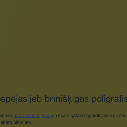
spējas jeb brīnišķīgas poligrāfi
uvenīru
drukas pasūtījumu
un esam gatavi sagaidīt visus svētkus
kvienam pircējam.