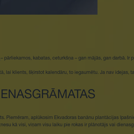
s
– pārliekamos, kabatas, ceturkšņa – gan mājās, gan darbā. Ir 
tā, lai klients, šķirstot kalendāru, to iegaumētu. Ja nav idejas, 
DIENASGRĀMATAS
īvēts. Piemēram, aplūkosim Ekvadoras banānu plantācijas īpašni
znesu kā visi, viņam visu laiku pie rokas ir plānotājs vai dienas