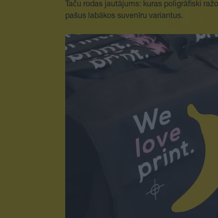
Taču rodas jautājums: kuras poligrāfiski ra
pašus labākos suvenīru variantus.