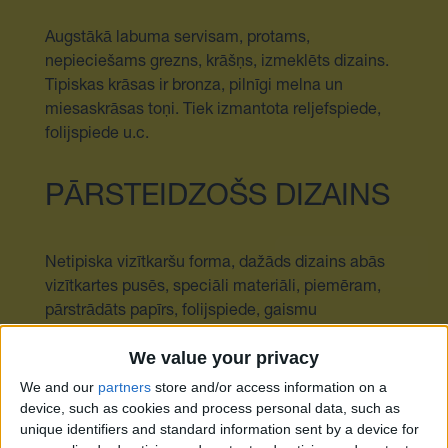
Augstākā labuma servisam, protams,
nepieciešams grezns, krāšņs, izmeklēts dizains.
Tipiskas krāsas ir bronza, pilnīgi melna un
miesaskrāsas toņi. Tiek izmantota reljefspiede,
folijspiede u.c.
PĀRSTEIDZOŠS DIZAINS
Netipiska vizītkaršu forma, dažāds dizains abās
vizītkartes pusēs, speciāli materiāli, piemēram,
pārstrādāts papīrs, folijspiede, gaismu
atstarojošas krāsas. hologrāfisks pārklājums
We value your privacy
vienā vai abās pusēs. Piemērots strauji
progresējošu tehnoloģiju uzņēmumiem.
We and our
partners
store and/or access information on a
device, such as cookies and process personal data, such as
unique identifiers and standard information sent by a device for