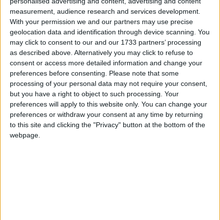
VIZĪTKARŠU
personalised advertising and content, advertising and content
measurement, audience research and services development.
With your permission we and our partners may use precise
DIZAINA IETEIKUMI
geolocation data and identification through device scanning. You
may click to consent to our and our 1733 partners’ processing
as described above. Alternatively you may click to refuse to
consent or access more detailed information and change your
Kritiski vizītkartes dizaina elementi ir logo un
preferences before consenting.
Please note that some
processing of your personal data may not require your consent,
brenda krāsas. Tās ir pašas svarīgākās vizuālās
but you have a right to object to such processing. Your
zīmola sastāvdaļas, kas ietekmē pārējos dizaina
preferences will apply to this website only. You can change your
elementus.
preferences or withdraw your consent at any time by returning
to this site and clicking the "Privacy" button at the bottom of the
Izmantot krāsas. Vienkrāsainas
webpage.
vizītkartes nonāk miskastē ātrāk par
krāsainajām. Krāsām jāsaskan ar
zīmola grāmatu.
Maksimizēt logo. Tā kā vizītkarte ir
zīmola reprezentācija, ir vērts atvēlēt
pat visu kartiņas laukumu vienā pusē
vienam pašam logo.