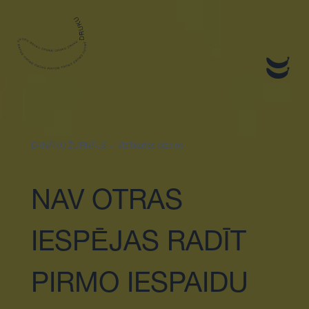
Sākums
BANĀNU ŽURNĀLS
>
Vizītkartes dizains
NAV OTRAS
IESPĒJAS RADĪT
PIRMO IESPAIDU