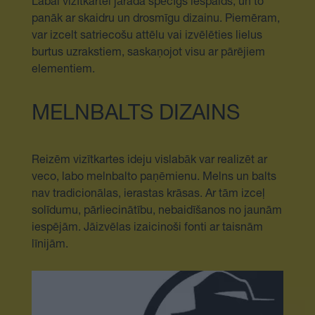
Labai vizītkartei jārada spēcīgs iespaids, un to
panāk ar skaidru un drosmīgu dizainu. Piemēram,
var izcelt satriecošu attēlu vai izvēlēties lielus
burtus uzrakstiem, saskaņojot visu ar pārējiem
elementiem.
MELNBALTS DIZAINS
Reizēm vizītkartes ideju vislabāk var realizēt ar
veco, labo melnbalto paņēmienu. Melns un balts
nav tradicionālas, ierastas krāsas. Ar tām izceļ
solīdumu, pārliecinātību, nebaidīšanos no jaunām
iespējām. Jāizvēlas izaicinoši fonti ar taisnām
līnijām.