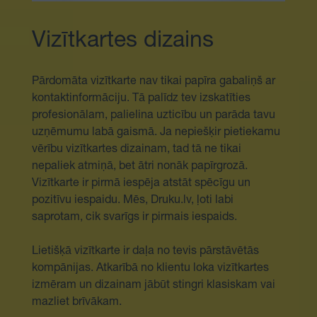
Vizītkartes dizains
Pārdomāta vizītkarte nav tikai papīra gabaliņš ar
kontaktinformāciju. Tā palīdz tev izskatīties
profesionālam, palielina uzticību un parāda tavu
uzņēmumu labā gaismā. Ja nepiešķir pietiekamu
vērību vizītkartes dizainam, tad tā ne tikai
nepaliek atmiņā, bet ātri nonāk papīrgrozā.
Vizītkarte ir pirmā iespēja atstāt spēcīgu un
pozitīvu iespaidu. Mēs, Druku.lv, ļoti labi
saprotam, cik svarīgs ir pirmais iespaids.
Lietišķā vizītkarte ir daļa no tevis pārstāvētās
kompānijas. Atkarībā no klientu loka vizītkartes
izmēram un dizainam jābūt stingri klasiskam vai
mazliet brīvākam.