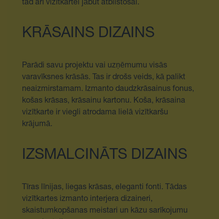
tad arī vizītkartei jābūt atbilstošai.
KRĀSAINS DIZAINS
Parādi savu projektu vai uzņēmumu visās
varavīksnes krāsās. Tas ir drošs veids, kā palikt
neaizmirstamam. Izmanto daudzkrāsainus fonus,
košas krāsas, krāsainu kartonu. Koša, krāsaina
vizītkarte ir viegli atrodama lielā vizītkaršu
krājumā.
IZSMALCINĀTS DIZAINS
Tīras līnijas, liegas krāsas, eleganti fonti. Tādas
vizītkartes izmanto interjera dizaineri,
skaistumkopšanas meistari un kāzu sarīkojumu