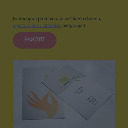
Izstrādājam profesionālu vizītkaršu dizainu,
izgatavojam vizītkartes
, piegādājam.
PASŪTĪT