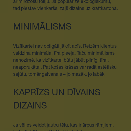
ar mirdzošu foliju. Ja popularizē ekoloģiskumu,
tad piestāv vienkāršs, zaļš dizains uz kraftkartona.
MINIMĀLISMS
Vizītkartei nav obligāti jākrīt acīs. Reizēm klientus
valdzina minimāla, tīra pieeja. Taču minimālisms
nenozīmē, ka vizītkartei būtu jābūt pilnīgi tīrai,
neapdrukātai. Pat košas krāsas var radīt estētisku
sajūtu, tomēr galvenais – jo mazāk, jo labāk.
KAPRĪZS UN DĪVAINS
DIZAINS
Ja vēlies veidot jautru tēlu, kas ir ārpus rāmjiem,