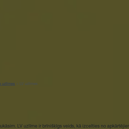
o uzlīmes
> LV uzlīmes
āsim. LV uzlīme ir brīnišķīgs veids, kā izcelties no apkārtējie