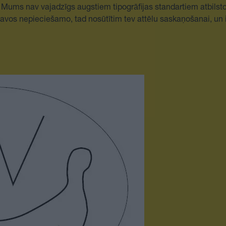
. Mums nav vajadzīgs augstiem tipogrāfijas standartiem atbils
vos nepieciešamo, tad nosūtītim tev attēlu saskaņošanai, un iz