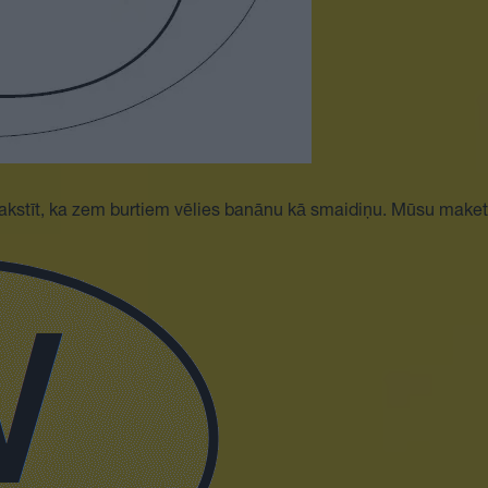
zrakstīt, ka zem burtiem vēlies banānu kā smaidiņu. Mūsu maketē