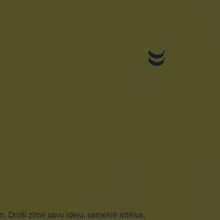
m. Droši zīmē savu ideju, sameklē attēlus,