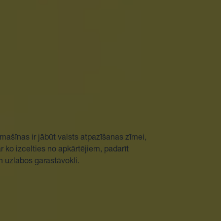
mašīnas ir jābūt valsts atpazīšanas zīmei,
ar ko izcelties no apkārtējiem, padarīt
n uzlabos garastāvokli.