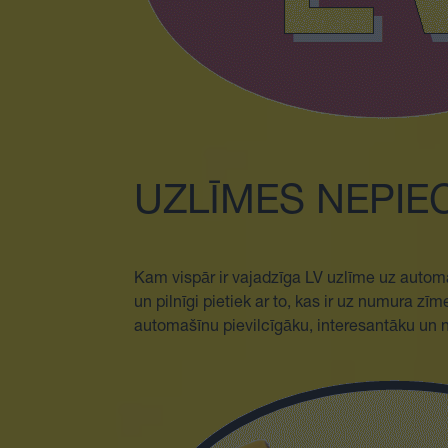
UZLĪMES NEPIE
Kam vispār ir vajadzīga LV uzlīme uz auto
un pilnīgi pietiek ar to, kas ir uz numura zī
automašīnu pievilcīgāku, interesantāku un 