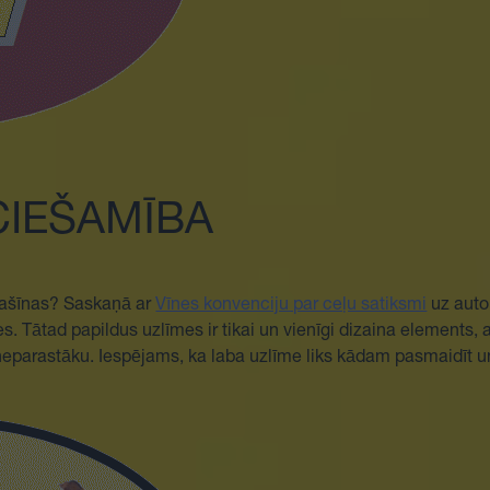
CIEŠAMĪBA
mašīnas? Saskaņā ar
Vīnes konvenciju par ceļu satiksmi
uz auto
mes. Tātad papildus uzlīmes ir tikai un vienīgi dizaina elements, 
neparastāku. Iespējams, ka laba uzlīme liks kādam pasmaidīt u