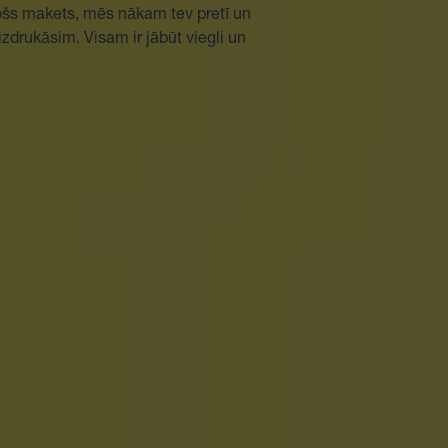
tošs makets, mēs nākam tev pretī un
drukāsim. Visam ir jābūt viegli un