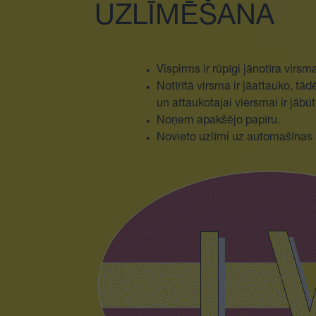
UZLĪMĒŠANA
Vispirms ir rūpīgi jānotīra virsm
Notīrītā virsma ir jāattauko, tā
un attaukotajai viersmai ir jābūt
Noņem apakšējo papīru.
Novieto uzlīmi uz automašīnas un