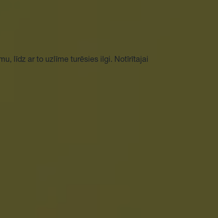
 līdz ar to uzlīme turēsies ilgi. Notīrītajai