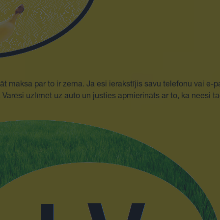
rklāt maksa par to ir zema. Ja esi ierakstījis savu telefonu vai e
Varēsi uzlīmēt uz auto un justies apmierināts ar to, ka neesi tā