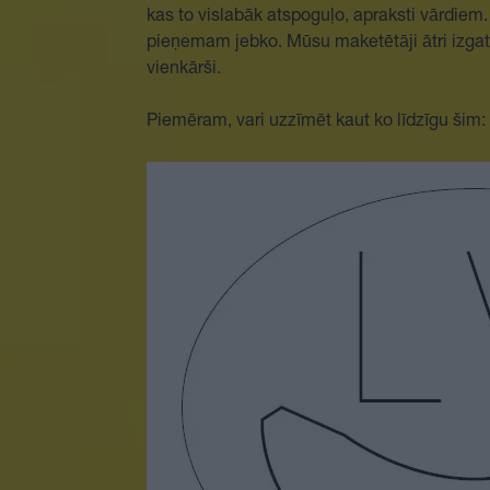
kas to vislabāk atspoguļo, apraksti vārdiem
pieņemam jebko. Mūsu maketētāji ātri izgata
vienkārši.
Piemēram, vari uzzīmēt kaut ko līdzīgu šim: