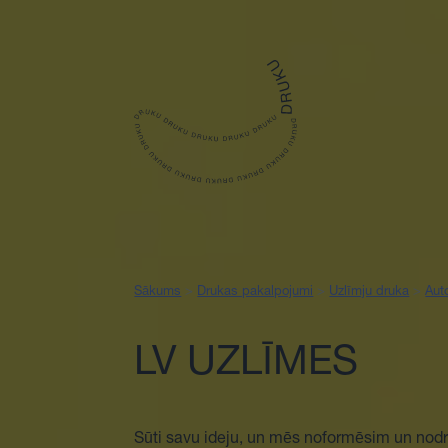
Sākums
Sākums
>
Drukas pakalpojumi
>
Uzlīmju druka
>
Aut
LV UZLĪMES
Sūti savu ideju, un mēs noformēsim un nodruk