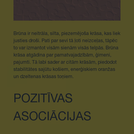
Brūna ir neitrāla, silta, piezemējoša krāsa, kas liek
justies droši. Pati par sevi tā ļoti neizceļas, tāpēc
to var izmantot visām sienām visās telpās. Brūna
krāsa atgādina par pamatvajadzībām, ģimeni,
pajumti. Tā labi sader ar citām krāsām, piedodot
stabilitātes sajūtu košiem, enerģiskiem oranžas
un dzeltenas krāsas toņiem.
POZITĪVAS
ASOCIĀCIJAS