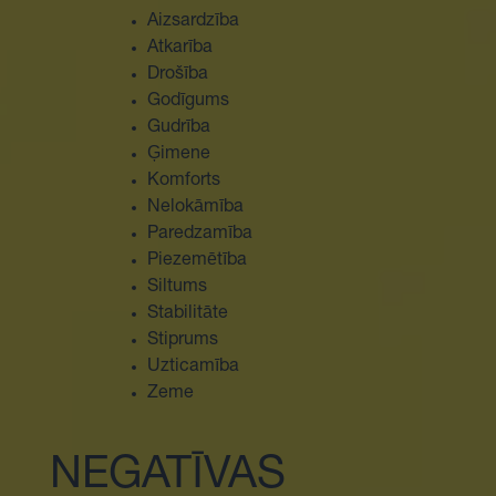
Aizsardzība
Atkarība
Drošība
Godīgums
Gudrība
Ģimene
Komforts
Nelokāmība
Paredzamība
Piezemētība
Siltums
Stabilitāte
Stiprums
Uzticamība
Zeme
NEGATĪVAS