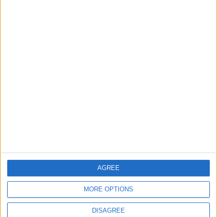
Ziemassvētkiem
Automašīnām
Jautri uzraksti
Auto aplīmēšana
Kā aplīmēt auto
Reklāma uz auto
Eļļas maiņai
Ikdienai
Bērniem
AGREE
Ar savu vārdu
Ar logotipu
MORE OPTIONS
Kāzām
DISAGREE