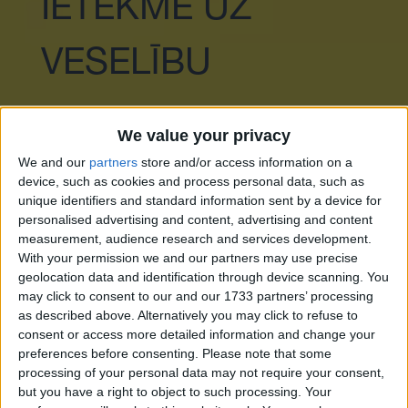
IETEKME UZ
VESELĪBU
Palīdz atslābināties.
We value your privacy
Palielina triptofāna un serotonīna
We and our
partners
store and/or access information on a
līmeni.
device, such as cookies and process personal data, such as
unique identifiers and standard information sent by a device for
personalised advertising and content, advertising and content
BRŪNAS KRĀSAS
measurement, audience research and services development.
With your permission we and our partners may use precise
geolocation data and identification through device scanning. You
LIETOŠANA
may click to consent to our and our 1733 partners’ processing
as described above. Alternatively you may click to refuse to
consent or access more detailed information and change your
TELPĀS
preferences before consenting.
Please note that some
processing of your personal data may not require your consent,
but you have a right to object to such processing. Your