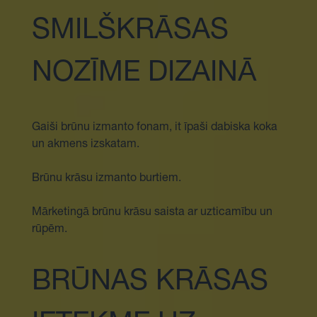
SMILŠKRĀSAS
NOZĪME DIZAINĀ
Gaiši brūnu izmanto fonam, it īpaši dabiska koka
un akmens izskatam.
Brūnu krāsu izmanto burtiem.
Mārketingā brūnu krāsu saista ar uzticamību un
rūpēm.
BRŪNAS KRĀSAS