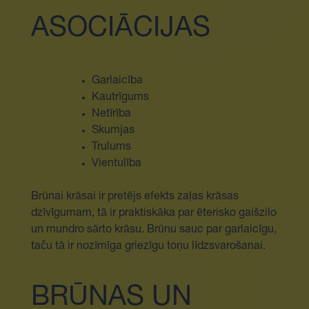
ASOCIĀCIJAS
Garlaicība
Kautrīgums
Netīrība
Skumjas
Trulums
Vientulība
Brūnai krāsai ir pretējs efekts zaļas krāsas
dzīvīgumam, tā ir praktiskāka par ēterisko gaišzilo
un mundro sārto krāsu. Brūnu sauc par garlaicīgu,
taču tā ir nozīmīga griezīgu toņu līdzsvarošanai.
BRŪNAS UN