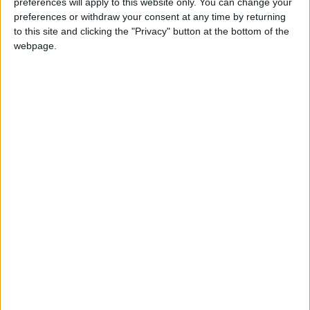
preferences will apply to this website only. You can change your
Piemērota visās telpās.
preferences or withdraw your consent at any time by returning
to this site and clicking the "Privacy" button at the bottom of the
Cilvēki apgalvo, ka melna un brūna krāsa nav viņu
webpage.
mīļākās krāsas, bet labi reaģē uz tām komerciālās
telpās. Cilvēki asociē brūnu krāsu ar greznību un
uzskata, ka veikalos ar tādām sienām pārdod
labas kvalitātes preces.
Nevajag izmantot pārāk daudz brūnas krāsas.
Telpā ar viscaur brūnām sienām rodas truluma
sajūta un garlaicība.
IZTEICIENI PAR
BRŪNU KRĀSU